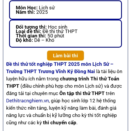
Môn Học:
Lịch sử
Năm thi:
2025
Đối tượng thi:
Học sinh
Loại đề thi:
Đề thi thử THPT
Thời gian thi:
50 phút
Độ khó:
Dễ – Khó
Làm bài thi
Đề thi thử tốt nghiệp THPT 2025 môn Lịch Sử –
Trường THPT Trương Vĩnh Ký Đồng Nai
là tài liệu ôn
luyện hữu ích nằm trong
chương trình Thi thử Toán
THPT
(điều chỉnh phù hợp cho môn Lịch sử) và được
đăng tải tại chuyên mục
Ôn tập thi thử THPT
trên
Dethitracnghiem.vn
, giúp học sinh lớp 12 hệ thống
kiến thức nền tảng, luyện kỹ năng làm bài, đánh giá
năng lực và chuẩn bị kỹ lưỡng cho kỳ thi tốt nghiệp
cũng như các kỳ
thi chuyển cấp
.