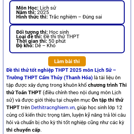
Môn Học:
Lịch sử
Năm thi:
2025
Hình thức thi:
Trắc nghiệm – Đúng sai
Đối tượng thi:
Học sinh
Loại đề thi:
Đề thi thử THPT
Thời gian thi:
50 phút
Độ khó:
Dễ – Khó
Làm bài thi
Đề thi thử tốt nghiệp THPT 2025 môn Lịch Sử –
Trường THPT Cẩm Thủy (Thanh Hóa)
là tài liệu ôn
tập được xây dựng trong khuôn khổ
chương trình Thi
thử Toán THPT
(điều chỉnh theo nội dung môn Lịch
sử) và được giới thiệu tại chuyên mục
Ôn tập thi thử
THPT
trên
Dethitracnghiem.vn
, giúp học sinh lớp 12
củng cố kiến thức trọng tâm, luyện kỹ năng trả lời câu
hỏi và chuẩn bị cho kỳ thi tốt nghiệp cũng như các kỳ
thi chuyển cấp
.