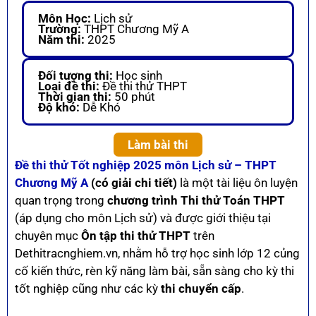
Môn Học:
Lịch sử
Trường:
THPT Chương Mỹ A
Năm thi:
2025
Đối tượng thi:
Học sinh
Loại đề thi:
Đề thi thử THPT
Thời gian thi:
50 phút
Độ khó:
Dễ Khó
Làm bài thi
Đề thi thử Tốt nghiệp 2025 môn Lịch sử – THPT
Chương Mỹ A
(có giải chi tiết)
là một tài liệu ôn luyện
quan trọng trong
chương trình Thi thử Toán THPT
(áp dụng cho môn Lịch sử) và được giới thiệu tại
chuyên mục
Ôn tập thi thử THPT
trên
Dethitracnghiem.vn, nhằm hỗ trợ học sinh lớp 12 củng
cố kiến thức, rèn kỹ năng làm bài, sẵn sàng cho kỳ thi
tốt nghiệp cũng như các kỳ
thi chuyển cấp
.