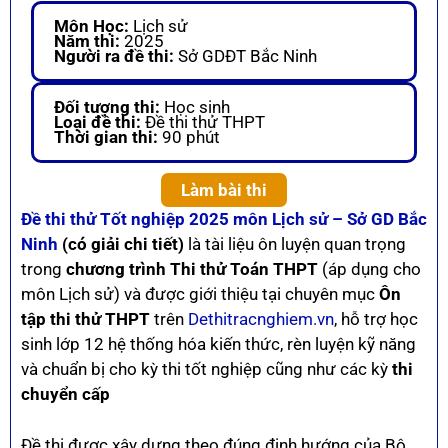
Môn Học:
Lịch sử
Năm thi:
2025
Người ra đề thi:
Sở GDĐT Bắc Ninh
Đối tượng thi:
Học sinh
Loại đề thi:
Đề thi thử THPT
Thời gian thi:
90 phút
Làm bài thi
Đề thi thử Tốt nghiệp 2025 môn Lịch sử – Sở GD Bắc
Ninh
(có giải chi tiết)
là tài liệu ôn luyện quan trọng
trong
chương trình Thi thử Toán THPT
(áp dụng cho
môn Lịch sử) và được giới thiệu tại chuyên mục
Ôn
tập thi thử THPT
trên
Dethitracnghiem.vn
, hỗ trợ học
sinh lớp 12 hệ thống hóa kiến thức, rèn luyện kỹ năng
và chuẩn bị cho kỳ thi tốt nghiệp cũng như các kỳ
thi
chuyển cấp
Đề thi được xây dựng theo đúng định hướng của Bộ