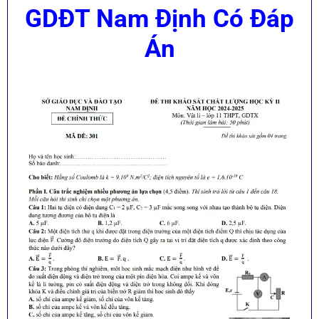
GDĐT Nam Định Có Đáp
Án