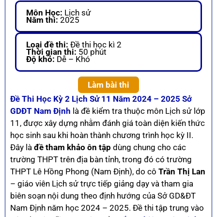
Môn Học:
Lịch sử
Năm thi:
2025
Loại đề thi:
Đề thi học kì 2
Thời gian thi:
50 phút
Độ khó:
Dễ – Khó
Làm bài thi
Đề Thi Học Kỳ 2 Lịch Sử 11 Năm 2024 – 2025 Sở
GDĐT Nam Định
là đề kiểm tra thuộc môn Lịch sử lớp
11, được xây dựng nhằm đánh giá toàn diện kiến thức
học sinh sau khi hoàn thành chương trình học kỳ II.
Đây là
đề tham khảo ôn tập
dùng chung cho các
trường THPT trên địa bàn tỉnh, trong đó có trường
THPT Lê Hồng Phong (Nam Định), do cô
Trần Thị Lan
– giáo viên Lịch sử trực tiếp giảng dạy và tham gia
biên soạn nội dung theo định hướng của Sở GD&ĐT
Nam Định năm học 2024 – 2025. Đề thi tập trung vào