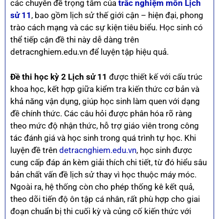
các chuyên đề trọng tâm của
trắc nghiệm môn Lịch
sử 11
, bao gồm lịch sử thế giới cận – hiện đại, phong
trào cách mạng và các sự kiện tiêu biểu. Học sinh có
thể tiếp cận đề thi này dễ dàng trên
detracnghiem.edu.vn để luyện tập hiệu quả.
Đề thi học kỳ 2 Lịch sử 11
được thiết kế với cấu trúc
khoa học, kết hợp giữa kiểm tra kiến thức cơ bản và
khả năng vận dụng, giúp học sinh làm quen với dạng
đề chính thức. Các câu hỏi được phân hóa rõ ràng
theo mức độ nhận thức, hỗ trợ giáo viên trong công
tác đánh giá và học sinh trong quá trình tự học. Khi
luyện đề trên
detracnghiem.edu.vn
, học sinh được
cung cấp đáp án kèm giải thích chi tiết, từ đó hiểu sâu
bản chất vấn đề lịch sử thay vì học thuộc máy móc.
Ngoài ra, hệ thống còn cho phép thống kê kết quả,
theo dõi tiến độ ôn tập cá nhân, rất phù hợp cho giai
đoạn chuẩn bị thi cuối kỳ và củng cố kiến thức với