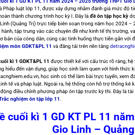
cuối kì 1 GD KT PL 11 năm 2024 – 2025 trường THPT Gio L
và Pháp luật lớp 11, được xây dựng nhằm đánh giá mức độ ti
 hoàn thành chương trình học kỳ I. Đây là
đề ôn tập học kỳ
do
 Linh (Quảng Trị) trực tiếp biên soạn trong năm học 2024 –
 hành, tập trung vào các chuyên đề như kinh tế thị trường, va
cơ bản của công dân, cùng các tình huống thực tiễn gắn với
iệm môn GDKT&PL 11
và đăng tải trên nền tảng
detracngh
cuối kì 1 GDKT&PL 11
được thiết kế với cấu trúc rõ ràng, h
ng hiểu đến vận dụng, giúp học sinh làm quen với hình thức k
racnghiem.edu.vn, học sinh có thể làm bài trực tuyến, xem đá
inh tế và pháp luật. Ngoài ra, hệ thống còn hỗ trợ thống kê 
 động điều chỉnh phương pháp ôn tập trước kỳ thi. Đây là tài
Trắc nghiệm ôn tập lớp 11
.
ề cuối kì 1 GD KT PL 11 nă
Gio Linh – Quảng