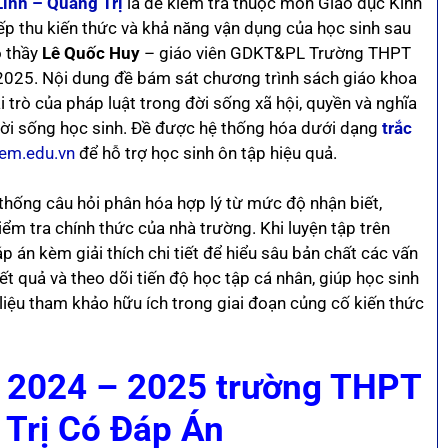
inh – Quảng Trị
là đề kiểm tra thuộc môn Giáo dục Kinh
ếp thu kiến thức và khả năng vận dụng của học sinh sau
 thầy
Lê Quốc Huy
– giáo viên GDKT&PL Trường THPT
 2025. Nội dung đề bám sát chương trình sách giáo khoa
i trò của pháp luật trong đời sống xã hội, quyền và nghĩa
 đời sống học sinh. Đề được hệ thống hóa dưới dạng
trắc
iem.edu.vn
để hỗ trợ học sinh ôn tập hiệu quả.
ệ thống câu hỏi phân hóa hợp lý từ mức độ nhận biết,
iểm tra chính thức của nhà trường. Khi luyện tập trên
p án kèm giải thích chi tiết để hiểu sâu bản chất các vấn
kết quả và theo dõi tiến độ học tập cá nhân, giúp học sinh
 liệu tham khảo hữu ích trong giai đoạn củng cố kiến thức
m 2024 – 2025 trường THPT
 Trị Có Đáp Án