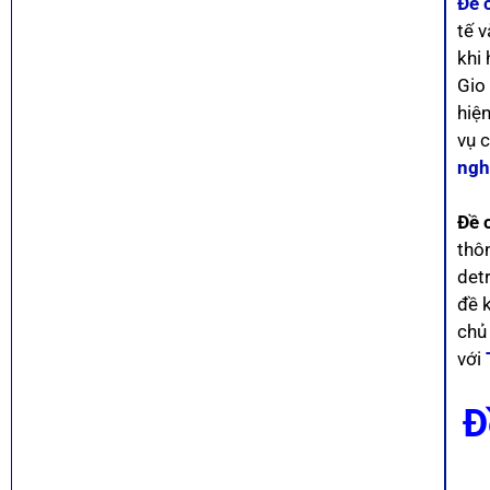
Đề 
tế 
khi
Gio
hiện
vụ 
ngh
Đề 
thô
det
đề k
chủ
với
Đ