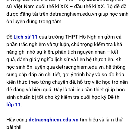
sử Việt Nam cuối thế kỉ XIX – đầu thế kỉ XX. Bộ đề đã
được đăng tải trên detracnghiem.edu.vn giúp học sinh
ôn luyện đúng trọng tâm.
Đề
Lịch sử 11
của trường THPT Hồ Nghinh gồm cả
phần trắc nghiệm và tự luận, chú trọng kiểm tra khả
năng ghi nhớ sự kiện, phân tích nguyên nhân – kết
quả, đánh giá ý nghĩa lịch sử và liên hệ thực tiễn. Khi
học sinh ôn luyện qua detracnghiem.edu.vn, hệ thống
cung cấp đáp án chi tiết, gợi ý trình bày và sơ đồ hóa
kiến thức theo từng chuyên đề, hỗ trợ việc học trở nên
dễ dàng và hiệu quả. Đây là tài liệu cần thiết giúp học
sinh chuẩn bị tốt cho kỳ kiểm tra cuối học kỳ Đề thi
lớp 11
.
Hãy cùng
detracnghiem.edu.vn
tìm hiểu và làm thử
bài thi!