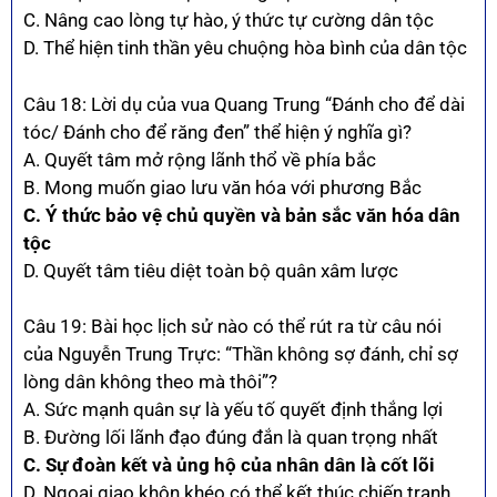
C. Nâng cao lòng tự hào, ý thức tự cường dân tộc
D. Thể hiện tinh thần yêu chuộng hòa bình của dân tộc
Câu 18: Lời dụ của vua Quang Trung “Đánh cho để dài
tóc/ Đánh cho để răng đen” thể hiện ý nghĩa gì?
A. Quyết tâm mở rộng lãnh thổ về phía bắc
B. Mong muốn giao lưu văn hóa với phương Bắc
C. Ý thức bảo vệ chủ quyền và bản sắc văn hóa dân
tộc
D. Quyết tâm tiêu diệt toàn bộ quân xâm lược
Câu 19: Bài học lịch sử nào có thể rút ra từ câu nói
của Nguyễn Trung Trực: “Thần không sợ đánh, chỉ sợ
lòng dân không theo mà thôi”?
A. Sức mạnh quân sự là yếu tố quyết định thắng lợi
B. Đường lối lãnh đạo đúng đắn là quan trọng nhất
C. Sự đoàn kết và ủng hộ của nhân dân là cốt lõi
D. Ngoại giao khôn khéo có thể kết thúc chiến tranh