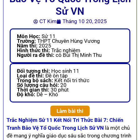
Sử VN
CT Kim
Tháng 10 20, 2025
Môn Học:
Sử 11
Trường:
THPT Chuyên Hùng Vương
Năm thi:
2025
Hình thức thi:
Trắc nghiệm
Người ra đề thi:
cô Bùi Thị Minh Thu
Đối tượng thi:
Học sinh 11
Loại đề thi:
Đề ôn tập
Trong bộ sách:
Kết nối tri thức
Số lượng câu hỏi:
20
Thời gian thi:
30 phút
Độ khó:
Dễ – Khó
Làm bài thi
Trắc Nghiệm Sử 11 Kết Nối Tri Thức Bài 7: Chiến
Tranh Bảo Vệ Tổ Quốc Trong Lịch Sử VN
là một chủ
đề mang ý nghĩa giáo dục sâu sắc trong chương trình