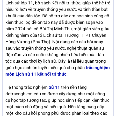
Lịch sử lớp 11, bộ sách Kết nối tri thức, giúp thế hệ trẻ
hiểu rõ hơn về truyền thống yêu nước và tinh thần bất
khuất của dân tộc. Để hỗ trợ các em học sinh củng cố
kiến thức, bộ đề ôn tập này đã được biên soạn vào
năm 2024 bởi cô Bùi Thị Minh Thu, một giáo viên giàu
kinh nghiệm của tổ Lịch sử tại Trường THPT Chuyên
Hùng Vương (Phú Thọ). Nội dung các câu hỏi xoáy
sâu vào truyền thống yêu nước, nghệ thuật quân sự
độc đáo và các cuộc kháng chiến tiêu biểu của dân
tộc qua các thời kỳ lịch sử. Đây là tài liệu quan trọng
giúp học sinh ôn luyện hiệu quả cho phần
trắc nghiệm
môn Lịch sử 11 kết nối tri thức
.
Hệ thống trắc nghiệm
Sử 11
trên nền tảng
detracnghiem.edu.vn được xây dựng như một công
cụ học tập tương tác, giúp học sinh tiếp cận kiến thức
một cách chủ động và hiệu quả. Nền tảng cung cấp
một kho câu hỏi phong phú, được phân loại theo các