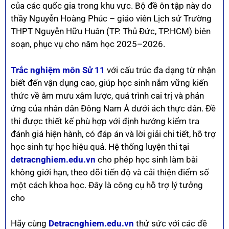
của các quốc gia trong khu vực. Bộ đề ôn tập này do
thầy Nguyễn Hoàng Phúc – giáo viên Lịch sử Trường
THPT Nguyễn Hữu Huân (TP. Thủ Đức, TP.HCM) biên
soạn, phục vụ cho năm học 2025–2026.
Trắc nghiệm môn Sử 11
với cấu trúc đa dạng từ nhận
biết đến vận dụng cao, giúp học sinh nắm vững kiến
thức về âm mưu xâm lược, quá trình cai trị và phản
ứng của nhân dân Đông Nam Á dưới ách thực dân. Đề
thi được thiết kế phù hợp với định hướng kiểm tra
đánh giá hiện hành, có đáp án và lời giải chi tiết, hỗ trợ
học sinh tự học hiệu quả. Hệ thống luyện thi tại
detracnghiem.edu.vn
cho phép học sinh làm bài
không giới hạn, theo dõi tiến độ và cải thiện điểm số
một cách khoa học. Đây là công cụ hỗ trợ lý tưởng
cho
Hãy cùng
Detracnghiem.edu.vn
thử sức với các đề