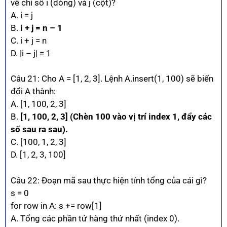
về chỉ số i (dòng) và j (cột)?
A. i = j
B.
i + j = n – 1
C. i + j = n
D. |i – j| = 1
Câu 21: Cho A = [1, 2, 3]. Lệnh A.insert(1, 100) sẽ biến
đổi A thành:
A. [1, 100, 2, 3]
B.
[1, 100, 2, 3] (Chèn 100 vào vị trí index 1, đẩy các
số sau ra sau).
C. [100, 1, 2, 3]
D. [1, 2, 3, 100]
Câu 22: Đoạn mã sau thực hiện tính tổng của cái gì?
s = 0
for row in A: s += row[1]
A. Tổng các phần tử hàng thứ nhất (index 0).