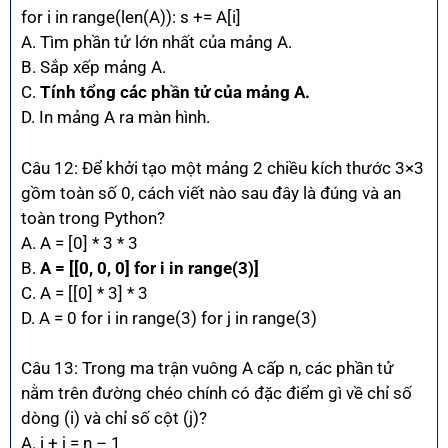
for i in range(len(A)): s += A[i]
A. Tìm phần tử lớn nhất của mảng A.
B. Sắp xếp mảng A.
C.
Tính tổng các phần tử của mảng A.
D. In mảng A ra màn hình.
Câu 12: Để khởi tạo một mảng 2 chiều kích thước 3×3
gồm toàn số 0, cách viết nào sau đây là đúng và an
toàn trong Python?
A. A = [0] * 3 * 3
B.
A = [[0, 0, 0] for i in range(3)]
C. A = [[0] * 3] * 3
D. A = 0 for i in range(3) for j in range(3)
Câu 13: Trong ma trận vuông A cấp n, các phần tử
nằm trên đường chéo chính có đặc điểm gì về chỉ số
dòng (i) và chỉ số cột (j)?
A. i + j = n – 1