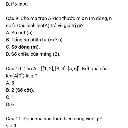
D. if x in A:
Câu 9: Cho ma trận A kích thước m x n (m dòng, n
cột). Câu lệnh len(A) trả về giá trị gì?
A. Số cột (n).
B. Tổng số phần tử (m * n).
C.
Số dòng (m).
D. Số chiều của mảng (2).
Câu 10: Cho A = [[1, 2], [3, 4], [5, 6]]. Kết quả của
len(A[0]) là gì?
A. 3
B.
2 (Số cột).
C. 1
D. 6
Câu 11: Đoạn mã sau thực hiện công việc gì?
s = 0