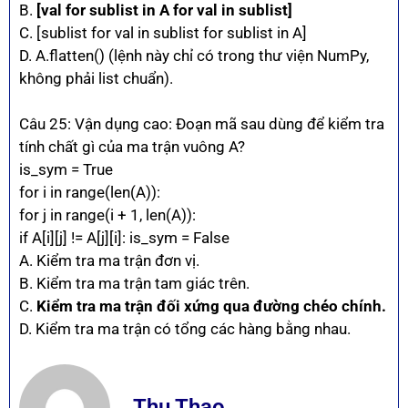
B.
[val for sublist in A for val in sublist]
C. [sublist for val in sublist for sublist in A]
D. A.flatten() (lệnh này chỉ có trong thư viện NumPy,
không phải list chuẩn).
Câu 25: Vận dụng cao: Đoạn mã sau dùng để kiểm tra
tính chất gì của ma trận vuông A?
is_sym = True
for i in range(len(A)):
for j in range(i + 1, len(A)):
if A[i][j] != A[j][i]: is_sym = False
A. Kiểm tra ma trận đơn vị.
B. Kiểm tra ma trận tam giác trên.
C.
Kiểm tra ma trận đối xứng qua đường chéo chính.
D. Kiểm tra ma trận có tổng các hàng bằng nhau.
Thu Thao