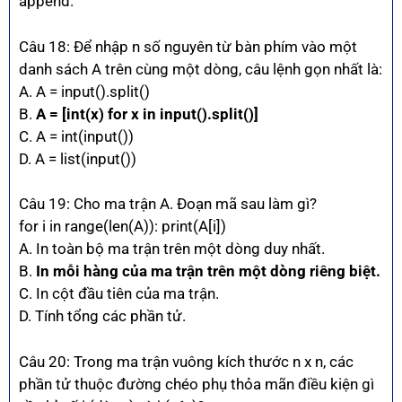
append.
Câu 18: Để nhập n số nguyên từ bàn phím vào một
danh sách A trên cùng một dòng, câu lệnh gọn nhất là:
A. A = input().split()
B.
A = [int(x) for x in input().split()]
C. A = int(input())
D. A = list(input())
Câu 19: Cho ma trận A. Đoạn mã sau làm gì?
for i in range(len(A)): print(A[i])
A. In toàn bộ ma trận trên một dòng duy nhất.
B.
In mỗi hàng của ma trận trên một dòng riêng biệt.
C. In cột đầu tiên của ma trận.
D. Tính tổng các phần tử.
Câu 20: Trong ma trận vuông kích thước n x n, các
phần tử thuộc đường chéo phụ thỏa mãn điều kiện gì