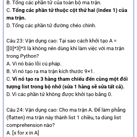
B. Tổng các phần tử của toàn bộ ma trận.
C.
Tổng các phần tử thuộc cột thứ hai (index 1) của
ma trận.
D. Tổng các phần tử đường chéo chính.
Câu 23: Vận dụng cao: Tại sao cách khởi tạo A =
[[0]*3]*3 là không nên dùng khi làm việc với ma trận
trong Python?
A. Vì nó báo lỗi cú pháp.
B. Vì nó tạo ra ma trận kích thước 9×1.
C.
Vì nó tạo ra 3 hàng tham chiếu đến cùng một đối
tượng list trong bộ nhớ (sửa 1 hàng sẽ sửa tất cả).
D. Vì các phần tử không được khởi tạo bằng 0.
Câu 24: Vận dụng cao: Cho ma trận A. Để làm phẳng
(flatten) ma trận này thành list 1 chiều, ta dùng list
comprehension nào?
A. [x for x in A]