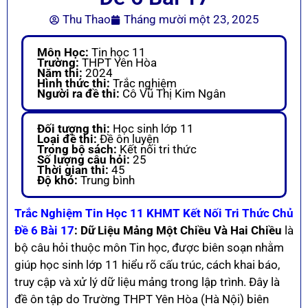
Thu Thao
Tháng mười một 23, 2025
Môn Học:
Tin học 11
Trường:
THPT Yên Hòa
Năm thi:
2024
Hình thức thi:
Trắc nghiệm
Người ra đề thi:
Cô Vũ Thị Kim Ngân
Đối tượng thi:
Học sinh lớp 11
Loại đề thi:
Đề ôn luyện
Trong bộ sách:
Kết nối tri thức
Số lượng câu hỏi:
25
Thời gian thi:
45
Độ khó:
Trung bình
Trắc Nghiệm Tin Học 11 KHMT Kết Nối Tri Thức Chủ
Đề 6 Bài 17
: Dữ Liệu Mảng Một Chiều Và Hai Chiều
là
bộ câu hỏi thuộc môn Tin học, được biên soạn nhằm
giúp học sinh lớp 11 hiểu rõ cấu trúc, cách khai báo,
truy cập và xử lý dữ liệu mảng trong lập trình. Đây là
đề ôn tập do Trường THPT Yên Hòa (Hà Nội) biên