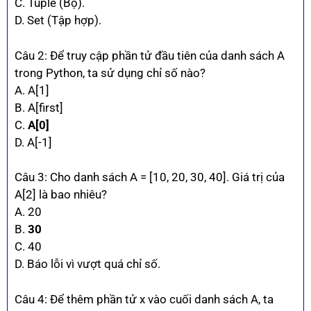
C. Tuple (Bộ).
D. Set (Tập hợp).
Câu 2: Để truy cập phần tử đầu tiên của danh sách A
trong Python, ta sử dụng chỉ số nào?
A. A[1]
B. A[first]
C.
A[0]
D. A[-1]
Câu 3: Cho danh sách A = [10, 20, 30, 40]. Giá trị của
A[2] là bao nhiêu?
A. 20
B.
30
C. 40
D. Báo lỗi vì vượt quá chỉ số.
Câu 4: Để thêm phần tử x vào cuối danh sách A, ta