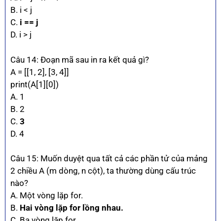
B. i < j
C.
i == j
D. i > j
Câu 14: Đoạn mã sau in ra kết quả gì?
A = [[1, 2], [3, 4]]
print(A[1][0])
A. 1
B. 2
C.
3
D. 4
Câu 15: Muốn duyệt qua tất cả các phần tử của mảng
2 chiều A (m dòng, n cột), ta thường dùng cấu trúc
nào?
A. Một vòng lặp for.
B.
Hai vòng lặp for lồng nhau.
C. Ba vòng lặp for.