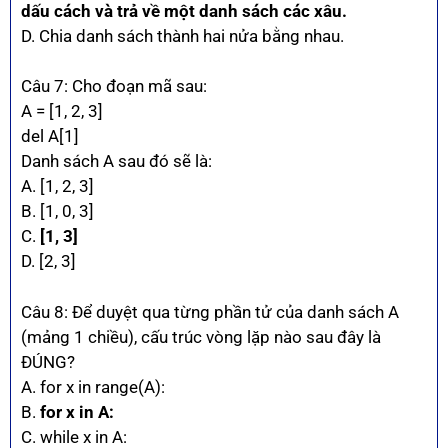
dấu cách và trả về một danh sách các xâu.
D. Chia danh sách thành hai nửa bằng nhau.
Câu 7: Cho đoạn mã sau:
A = [1, 2, 3]
del A[1]
Danh sách A sau đó sẽ là:
A. [1, 2, 3]
B. [1, 0, 3]
C.
[1, 3]
D. [2, 3]
Câu 8: Để duyệt qua từng phần tử của danh sách A
(mảng 1 chiều), cấu trúc vòng lặp nào sau đây là
ĐÚNG?
A. for x in range(A):
B.
for x in A:
C. while x in A: