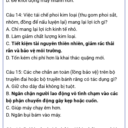
D. Để khởi động máy nhanh hơn.
Câu 14: Việc tái chế phoi kim loại (thu gom phoi sắt,
nhôm, đồng để nấu luyện lại) mang lại lợi ích gì?
A. Chỉ mang lại lợi ích kinh tế nhỏ.
B. Làm giảm chất lượng kim loại.
C.
Tiết kiệm tài nguyên thiên nhiên, giảm rác thải
rắn và bảo vệ môi trường.
D. Tốn kém chi phí hơn là khai thác quặng mới.
Câu 15: Các che chắn an toàn (lồng bảo vệ) trên bộ
truyền đai hoặc bộ truyền bánh răng có tác dụng gì?
A. Giữ cho dây đai không bị tuột.
B.
Ngăn chặn người lao động vô tình chạm vào các
bộ phận chuyển động gây kẹp hoặc cuốn.
C. Giúp máy chạy êm hơn.
D. Ngăn bụi bám vào máy.