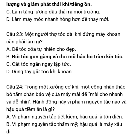
lượng và giảm phát thải khí/tiếng ồn.
C. Làm tăng lượng dầu thải ra môi trường.
D. Làm máy móc nhanh hỏng hơn để thay mới.
Câu 23: Một người thợ tóc dài khi đứng máy khoan
cần phải làm gì?
A. Để tóc xõa tự nhiên cho đẹp.
B.
Búi tóc gọn gàng và đội mũ bảo hộ trùm kín tóc.
C. Cắt tóc ngắn ngay lập tức.
D. Dùng tay giữ tóc khi khoan.
Câu 24: Trong một xưởng cơ khí, một công nhân tháo
bỏ tấm chắn bảo vệ của máy mài để “mài cho nhanh
và dễ nhìn”. Hành động này vi phạm nguyên tắc nào và
hậu quả tiềm ẩn là gì?
A. Vi phạm nguyên tắc tiết kiệm; hậu quả là tốn điện.
B. Vi phạm nguyên tắc thẩm mỹ; hậu quả là máy xấu
đi.