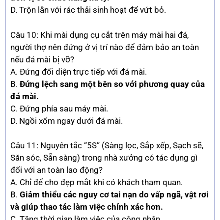
D. Trộn lẫn với rác thải sinh hoạt để vứt bỏ.
Câu 10: Khi mài dụng cụ cắt trên máy mài hai đá,
người thợ nên đứng ở vị trí nào để đảm bảo an toàn
nếu đá mài bị vỡ?
A. Đứng đối diện trực tiếp với đá mài.
B.
Đứng lệch sang một bên so với phương quay của
đá mài.
C. Đứng phía sau máy mài.
D. Ngồi xổm ngay dưới đá mài.
Câu 11: Nguyên tắc “5S” (Sàng lọc, Sắp xếp, Sạch sẽ,
Săn sóc, Sẵn sàng) trong nhà xưởng có tác dụng gì
đối với an toàn lao động?
A. Chỉ để cho đẹp mắt khi có khách tham quan.
B.
Giảm thiểu các nguy cơ tai nạn do vấp ngã, vật rơi
và giúp thao tác làm việc chính xác hơn.
C. Tăng thời gian làm việc của công nhân.