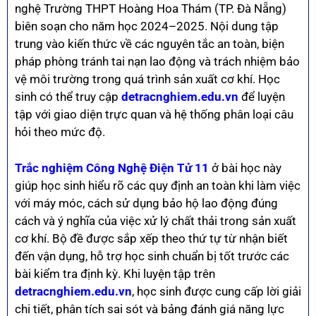
nghệ Trường THPT Hoàng Hoa Thám (TP. Đà Nẵng)
biên soạn cho năm học 2024–2025. Nội dung tập
trung vào kiến thức về các nguyên tắc an toàn, biện
pháp phòng tránh tai nạn lao động và trách nhiệm bảo
vệ môi trường trong quá trình sản xuất cơ khí. Học
sinh có thể truy cập
detracnghiem.edu.vn
để luyện
tập với giao diện trực quan và hệ thống phân loại câu
hỏi theo mức độ.
Trắc nghiệm Công Nghệ Điện Tử 11
ở bài học này
giúp học sinh hiểu rõ các quy định an toàn khi làm việc
với máy móc, cách sử dụng bảo hộ lao động đúng
cách và ý nghĩa của việc xử lý chất thải trong sản xuất
cơ khí. Bộ đề được sắp xếp theo thứ tự từ nhận biết
đến vận dụng, hỗ trợ học sinh chuẩn bị tốt trước các
bài kiểm tra định kỳ. Khi luyện tập trên
detracnghiem.edu.vn
, học sinh được cung cấp lời giải
chi tiết, phân tích sai sót và bảng đánh giá năng lực