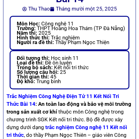
Thu Thao
Tháng mười một 25, 2025
Môn Học:
Công nghệ 11
Trường:
THPT Hoàng Hoa Thám (TP Đà Nẵng)
Năm thi:
2025
Hình thức thi:
Trắc nghiệm
Người ra đề thi:
Thầy Phạm Ngọc Thiện
Đối tượng thi:
Học sinh 11
Loại đề thi:
Đề ôn luyện
Trong bộ sách:
Kết nối tri thức
Số lượng câu hỏi:
25
Thời gian thi:
45
Độ khó:
Trung bình
Trắc Nghiệm Công Nghệ Điện Tử 11 Kết Nối Tri
Thức Bài 14
: An toàn lao động và bảo vệ môi trường
trong sản xuất cơ khí
thuộc môn Công nghệ trong
chương trình SGK Kết nối tri thức. Bộ đề được xây
dựng dưới dạng
trắc nghiệm Công nghệ 11 Kết nối
tri thức
, do thầy Phạm Ngọc Thiên – giáo viên Công