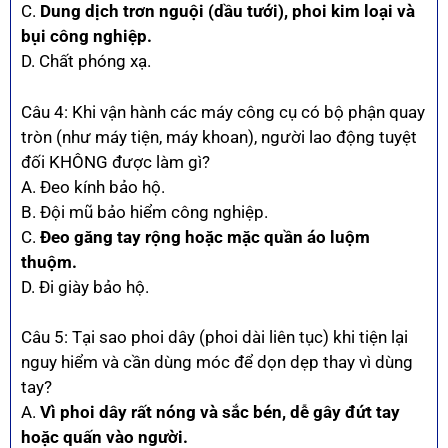
C.
Dung dịch trơn nguội (dầu tưới), phoi kim loại và
bụi công nghiệp.
D. Chất phóng xạ.
Câu 4: Khi vận hành các máy công cụ có bộ phận quay
tròn (như máy tiện, máy khoan), người lao động tuyệt
đối KHÔNG được làm gì?
A. Đeo kính bảo hộ.
B. Đội mũ bảo hiểm công nghiệp.
C.
Đeo găng tay rộng hoặc mặc quần áo luộm
thuộm.
D. Đi giày bảo hộ.
Câu 5: Tại sao phoi dây (phoi dài liên tục) khi tiện lại
nguy hiểm và cần dùng móc để dọn dẹp thay vì dùng
tay?
A.
Vì phoi dây rất nóng và sắc bén, dễ gây đứt tay
hoặc quấn vào người.