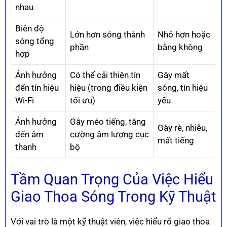
nhau
Biên độ
Lớn hơn sóng thành
Nhỏ hơn hoặc
sóng tổng
phần
bằng không
hợp
Ảnh hưởng
Có thể cải thiện tín
Gây mất
đến tín hiệu
hiệu (trong điều kiện
sóng, tín hiệu
Wi-Fi
tối ưu)
yếu
Ảnh hưởng
Gây méo tiếng, tăng
Gây rè, nhiễu,
đến âm
cường âm lượng cục
mất tiếng
thanh
bộ
Tầm Quan Trọng Của Việc Hiểu
Giao Thoa Sóng Trong Kỹ Thuật
Với vai trò là một kỹ thuật viên, việc hiểu rõ giao thoa