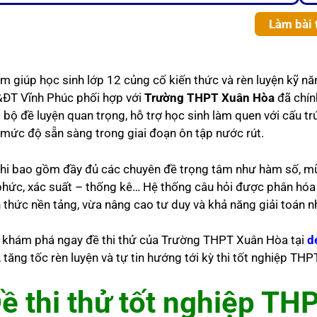
Làm bài 
m giúp học sinh lớp 12 củng cố kiến thức và rèn luyện kỹ nă
ĐT Vĩnh Phúc phối hợp với
Trường THPT Xuân Hòa
đã chín
 bộ đề luyện quan trọng, hỗ trợ học sinh làm quen với cấu t
 mức độ sẵn sàng trong giai đoạn ôn tập nước rút.
thi bao gồm đầy đủ các chuyên đề trọng tâm như hàm số, mũ 
phức, xác suất – thống kê… Hệ thống câu hỏi được phân hóa 
n thức nền tảng, vừa nâng cao tư duy và khả năng giải toán n
 khám phá ngay đề thi thử của Trường THPT Xuân Hòa tại
d
, tăng tốc rèn luyện và tự tin hướng tới kỳ thi tốt nghiệp T
ề thi thử tốt nghiệp T