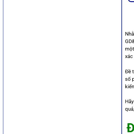
Nhằ
GD&
một
xác
Đề 
số 
kiế
Hãy
quả
Đ