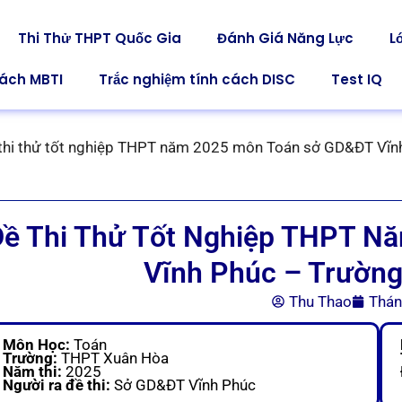
Thi Thử THPT Quốc Gia
Đánh Giá Năng Lực
L
cách MBTI
Trắc nghiệm tính cách DISC
Test IQ
thi thử tốt nghiệp THPT năm 2025 môn Toán sở GD&ĐT Vĩ
Đề Thi Thử Tốt Nghiệp THPT N
Vĩnh Phúc – Trườn
Thu Thao
Thán
Môn Học:
Toán
Trường:
THPT Xuân Hòa
Năm thi:
2025
Người ra đề thi:
Sở GD&ĐT Vĩnh Phúc