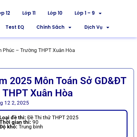
ớp 12
Lớp 11
Lớp 10
Lớp 1 – 9
Test EQ
Chính Sách
Dịch Vụ
nh Phúc – Trường THPT Xuân Hòa
ăm 2025 Môn Toán Sở GD&ĐT
g THPT Xuân Hòa
g 12 2, 2025
Loại đề thi:
Đề Thi thử THPT 2025
Thời gian thi:
90
Độ khó:
Trung bình