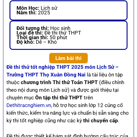
Môn Học:
Lịch sử
Năm thi:
2025
Đối tượng thi:
Học sinh
Loại đề thi:
Đề thi thử THPT
Thời gian thi:
50 phút
Độ khó:
Dễ – Khó
Làm bài thi
Đề thi thử tốt nghiệp THPT 2025 môn Lịch Sử –
Trường THPT Thọ Xuân Đồng Nai
là tài liệu ôn tập
thuộc
chương trình Thi thử Toán THPT
(điều chỉnh
theo nội dung môn Lịch sử) và được giới thiệu tại
chuyên mục
Ôn tập thi thử THPT
trên
Dethitracnghiem.vn
, hỗ trợ học sinh lớp 12 củng cố
kiến thức, kiểm tra năng lực và chuẩn bị sẵn sàng cho
kỳ thi tốt nghiệp cũng như các kỳ
thi chuyển cấp
.
Đề thi được thiết kế bám sát định hướng cấu trúc của