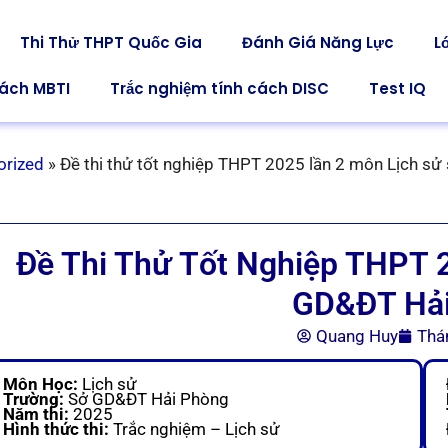
Thi Thử THPT Quốc Gia
Đánh Giá Năng Lực
L
cách MBTI
Trắc nghiệm tính cách DISC
Test IQ
orized
»
Đề thi thử tốt nghiệp THPT 2025 lần 2 môn Lịch s
Đề Thi Thử Tốt Nghiệp THPT 
GD&ĐT Hả
Quang Huy
Thá
Môn Học:
Lịch sử
Trường:
Sở GD&ĐT Hải Phòng
Năm thi:
2025
Hình thức thi:
Trắc nghiệm – Lịch sử