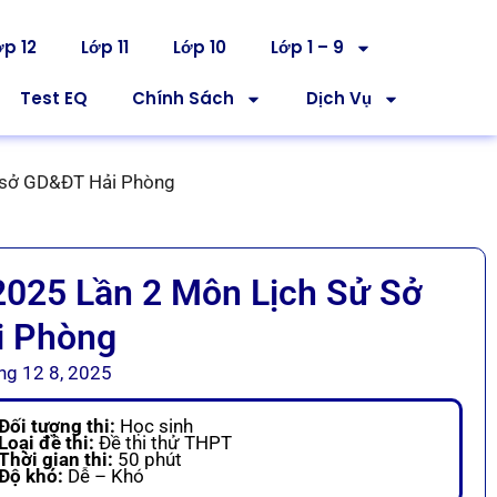
ớp 12
Lớp 11
Lớp 10
Lớp 1 – 9
Test EQ
Chính Sách
Dịch Vụ
ử sở GD&ĐT Hải Phòng
2025 Lần 2 Môn Lịch Sử Sở
i Phòng
ng 12 8, 2025
Đối tượng thi:
Học sinh
Loại đề thi:
Đề thi thử THPT
Thời gian thi:
50 phút
Độ khó:
Dễ – Khó