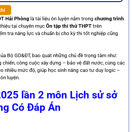
thi
&ĐT Hải Phòng
là tài liệu ôn luyện nằm trong
chương trình
 thiệu tại chuyên mục
Ôn tập thi thử THPT
trên
iểm tra năng lực và chuẩn bị cho kỳ thi tốt nghiệp cũng
 của Bộ GD&ĐT, bao quát những chủ đề trọng tâm như:
ng chiến, công cuộc xây dựng – bảo vệ đất nước, cùng các
heo nhiều mức độ, giúp học sinh nâng cao tư duy logic –
 ôn luyện.
2025 lần 2 môn Lịch sử sở
ng Có Đáp Án