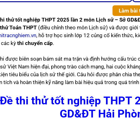
Làm bài 
thi thử tốt nghiệp THPT 2025 lần 2 môn Lịch sử – Sở GD
 thử Toán THPT
(điều chỉnh theo môn Lịch sử) và được giới
hitracnghiem.vn
, hỗ trợ học sinh lớp 12 củng cố kiến thức, k
 các kỳ
thi chuyển cấp
.
thi được biên soạn bám sát ma trận và định hướng cấu trúc
h sử Việt Nam hiện đại, phong trào cách mạng, hai cuộc khá
iện tiêu biểu của lịch sử thế giới. Câu hỏi được phân chia t
 tích và hoàn thiện kỹ năng làm bài hiệu quả trong quá trình
Đề thi thử tốt nghiệp THPT 
GD&ĐT Hải Phò