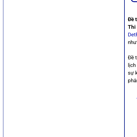
Đề 
Thi
Det
như
Đề 
lịc
sự k
phân