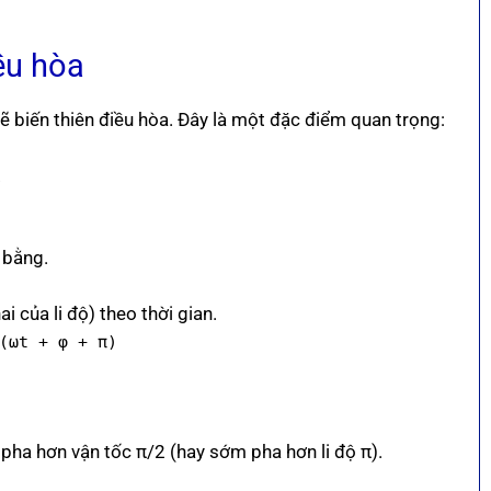
ều hòa
 sẽ biến thiên điều hòa. Đây là một đặc điểm quan trọng:
.
n bằng.
 của li độ) theo thời gian.
(ωt + φ + π)
pha hơn vận tốc π/2 (hay sớm pha hơn li độ π).