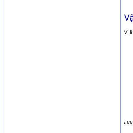
Vậ
Vì l
Lưu 