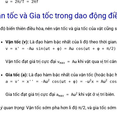
ω = 2π/T = 2πf
n tốc và Gia tốc trong dao động đi
i độ biến thiên điều hòa, nên vận tốc và gia tốc của vật cũng
Vận tốc (v):
Là đạo hàm bậc nhất của li độ theo thời gian
v = x' = -Aω sin(ωt + φ) = Aω cos(ωt + φ + π/2)
Vận tốc đạt giá trị cực đại
khi vật qua vị trí câ
v
= Aω
max
Gia tốc (a):
Là đạo hàm bậc nhất của vận tốc (hoặc bậc hai
2
2
2
a = v' = x'' = -Aω
cos(ωt + φ) = -ω
x = Aω
cos
Gia tốc đạt giá trị cực đại
2
khi vật ở vị trí biên.
a
= Aω
max
ý quan trọng:
Vận tốc sớm pha hơn li độ π/2, và gia tốc sớm 