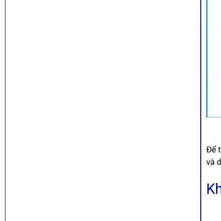
Để 
và 
Kh