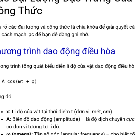
ông Thức
u rõ các đại lượng và công thức là chìa khóa để giải quyết cá
 cách mạch lạc để bạn dễ dàng ghi nhớ.
ương trình dao động điều hòa
ng trình tổng quát biểu diễn li độ của vật dao động điều hòa
 A cos(ωt + φ)
ng đó:
x:
Li độ của vật tại thời điểm t (đơn vị: mét, cm).
A:
Biên độ dao động (amplitude) – là độ dịch chuyển
cực
có đơn vị tương tự li độ.
ω (omega):
Tần số góc (angular frequency) – cho biết tốc