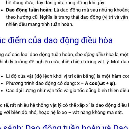
hồ đung đưa, dây đàn ghita rung động khi gảy.
Dao động tuần hoàn:
Là dao động mà sau những khoảng thờ
theo hướng cũ. Nghĩa là trạng thái dao động (vị trí và vận
nhiên đều mang tính tuần hoàn.
c điểm của dao động điều hòa
ng số các loại dao động tuần hoàn,
dao động điều hòa
là một 
hình lý tưởng để nghiên cứu nhiều hiện tượng vật lý. Một dao
Li độ của vật (độ lệch khỏi vị trí cân bằng) là một hàm cos
Phương trình dao động có dạng:
x = A cos(ωt + φ)
.
Các đại lượng như vận tốc và gia tốc cũng biến thiên điều
 tế, rất nhiều hệ thống vật lý có thể xấp xỉ là dao động điề
g với biên độ nhỏ, hoặc hệ lò xo – vật nặng không ma sát.
 sánh: Dao động tuần hoàn và Dao