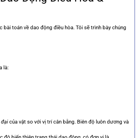
c bài toán về dao động điều hòa. Tôi sẽ trình bày chúng
 là:
 đại
của vật so với vị trí cân bằng. Biên độ luôn dương và
 độ biến thiên trạng thái dao động, có đơn vị là