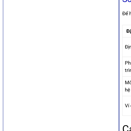
Để 
Đ
Đị
Ph
trì
Mố
hệ
Ví
C