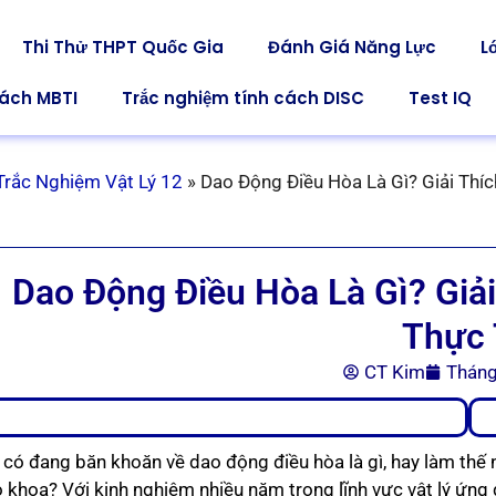
Thi Thử THPT Quốc Gia
Đánh Giá Năng Lực
L
cách MBTI
Trắc nghiệm tính cách DISC
Test IQ
Trắc Nghiệm Vật Lý 12
»
Dao Động Điều Hòa Là Gì? Giải Thíc
Dao Động Điều Hòa Là Gì? Giải
Thực
CT Kim
Tháng
 có đang băn khoăn về dao động điều hòa là gì, hay làm thế
o khoa? Với kinh nghiệm nhiều năm trong lĩnh vực vật lý ứng