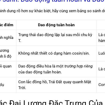
hình dung rõ hơn sự khác biệt, hãy cùng xem bảng so sánh d
ặc điểm
Dao động tuần hoàn
Trạng thái dao động lặp lại sau mỗi chu kỳ
Là 
nh nghĩa
T.
hàm
ương
Không nhất thiết có dạng hàm cosin/sin.
Luô
nh li độ
i quan
Dao động điều hòa là một
trường hợp riêng
Là 
của dao động tuần hoàn.
Con lắc đồng hồ, Trái Đất quay quanh Mặt
 dụ
Con
Trời.
ác Đại Lượng Đặc Trưng Của