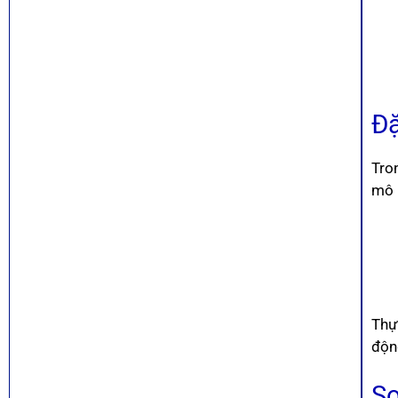
Đặ
Tro
mô 
Thực
độn
So