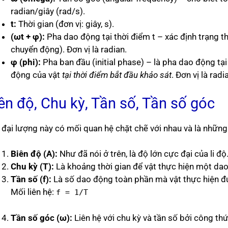
radian/giây (rad/s).
t:
Thời gian (đơn vị: giây, s).
(ωt + φ):
Pha dao động tại thời điểm t – xác định trạng thá
chuyển động). Đơn vị là radian.
φ (phi):
Pha ban đầu (initial phase) – là pha dao động tại 
động của vật
tại thời điểm bắt đầu khảo sát
. Đơn vị là radi
ên độ, Chu kỳ, Tần số, Tần số góc
 đại lượng này có mối quan hệ chặt chẽ với nhau và là những
Biên độ (A):
Như đã nói ở trên, là độ lớn cực đại của li 
Chu kỳ (T):
Là khoảng thời gian để vật thực hiện một dao 
Tần số (f):
Là số dao động toàn phần mà vật thực hiện đượ
Mối liên hệ:
f = 1/T
Tần số góc (ω):
Liên hệ với chu kỳ và tần số bởi công thứ