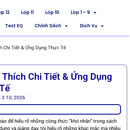
ớp 12
Lớp 11
Lớp 10
Lớp 1 – 9
Test EQ
Chính Sách
Dịch Vụ
h Chi Tiết & Ứng Dụng Thực Tế
 Thích Chi Tiết & Ứng Dụng
 Tế
 3 10, 2026
 nào để hiểu rõ những công thức “khó nhằn” trong sách
 dụng và giảng dạy, tôi hiểu rõ những khúc mắc mà nhiều