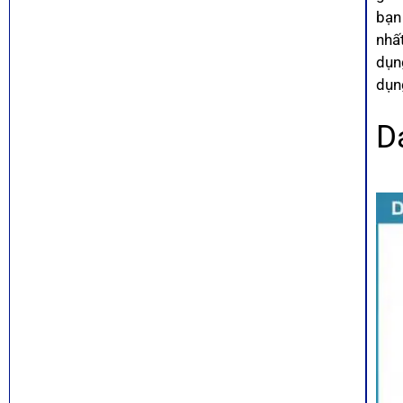
bạn
nhất
dụn
dụn
D