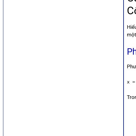
C
Hiể
một
Ph
Phươ
x =
Tro